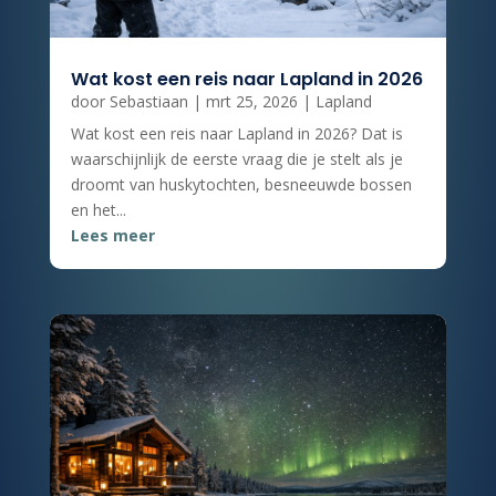
Wat kost een reis naar Lapland in 2026
door
Sebastiaan
|
mrt 25, 2026
|
Lapland
Wat kost een reis naar Lapland in 2026? Dat is
waarschijnlijk de eerste vraag die je stelt als je
droomt van huskytochten, besneeuwde bossen
en het...
Lees meer