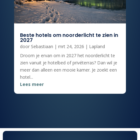
Beste hotels om noorderlicht te zien in
2027
door
Sebastiaan
|
mrt 24, 2026
|
Lapland
Droom je ervan om in 2027 het noorderlicht te
zien vanuit je hotelbed of privéterras? Dan wil je
meer dan alleen een mooie kamer. Je zoekt een
hotel...
Lees meer