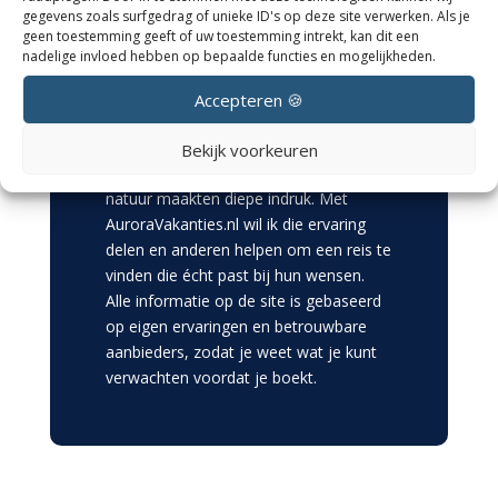
gegevens zoals surfgedrag of unieke ID's op deze site verwerken. Als je
een specialist in reizen naar Lapland en
geen toestemming geeft of uw toestemming intrekt, kan dit een
Scandinavië. Daar heb ik niet alleen veel
nadelige invloed hebben op bepaalde functies en mogelijkheden.
kennis opgedaan over het organiseren
van noorderlichtreizen, maar ook zelf
Accepteren 🍪
de kans gehad om Lapland te ervaren.
Het zien van het noorderlicht en het
Bekijk voorkeuren
gevoel van rust in de besneeuwde
natuur maakten diepe indruk. Met
AuroraVakanties.nl wil ik die ervaring
delen en anderen helpen om een reis te
vinden die écht past bij hun wensen.
Alle informatie op de site is gebaseerd
op eigen ervaringen en betrouwbare
aanbieders, zodat je weet wat je kunt
verwachten voordat je boekt.