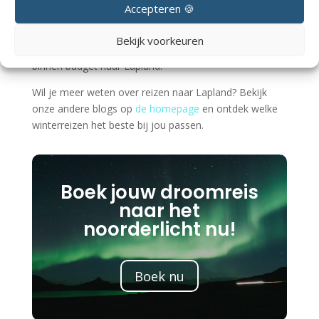
Accepteren 🍪
De echte prijsbepaler is niet alleen het jaar, maar
wanneer je reist, waar je verblijft en hoe vroeg je
Bekijk voorkeuren
boekt. Wie slim plant, kan ook in 2027 nog uitstekend
binnen budget naar Lapland.
Wil je meer weten over reizen naar Lapland? Bekijk
onze andere blogs op
de homepage
en ontdek welke
winterreizen het beste bij jou passen.
Boek jouw droomreis
naar het
noorderlicht nu!
Boek nu