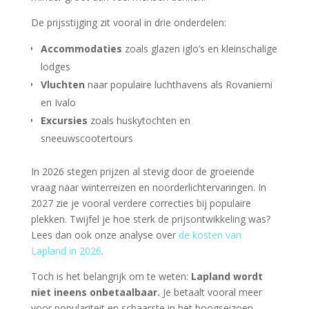
De prijsstijging zit vooral in drie onderdelen:
Accommodaties
zoals glazen iglo’s en kleinschalige
lodges
Vluchten
naar populaire luchthavens als Rovaniemi
en Ivalo
Excursies
zoals huskytochten en
sneeuwscootertours
In 2026 stegen prijzen al stevig door de groeiende
vraag naar winterreizen en noorderlichtervaringen. In
2027 zie je vooral verdere correcties bij populaire
plekken. Twijfel je hoe sterk de prijsontwikkeling was?
Lees dan ook onze analyse over
de kosten van
Lapland in 2026
.
Toch is het belangrijk om te weten:
Lapland wordt
niet ineens onbetaalbaar.
Je betaalt vooral meer
voor populariteit en schaarste in het hoogseizoen.