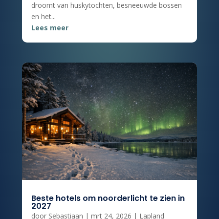
droomt van huskytochten, besneeuwde bossen
en het...
Lees meer
Beste hotels om noorderlicht te zien in
2027
door
Sebastiaan
|
mrt 24, 2026
|
Lapland