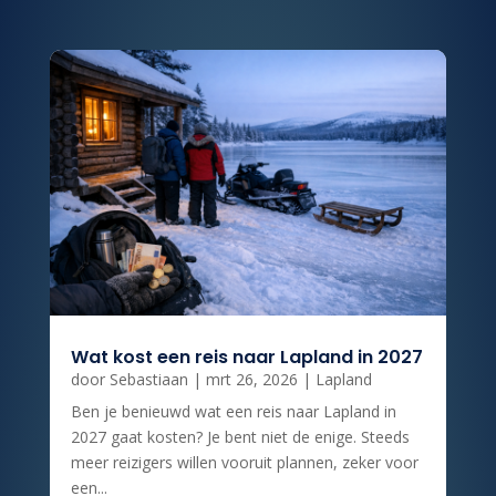
Wat kost een reis naar Lapland in 2027
door
Sebastiaan
|
mrt 26, 2026
|
Lapland
Ben je benieuwd wat een reis naar Lapland in
2027 gaat kosten? Je bent niet de enige. Steeds
meer reizigers willen vooruit plannen, zeker voor
een...