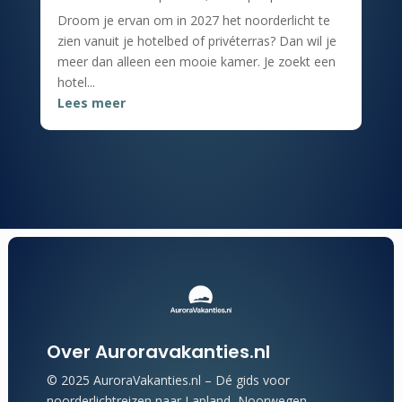
Droom je ervan om in 2027 het noorderlicht te
zien vanuit je hotelbed of privéterras? Dan wil je
meer dan alleen een mooie kamer. Je zoekt een
hotel...
Lees meer
Over Auroravakanties.nl
© 2025 AuroraVakanties.nl – Dé gids voor
noorderlichtreizen naar Lapland, Noorwegen,