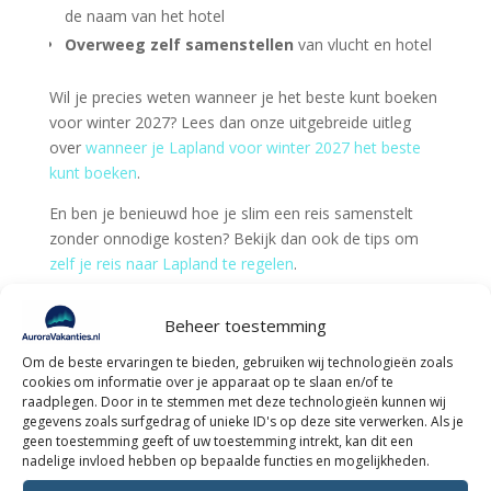
de naam van het hotel
Overweeg zelf samenstellen
van vlucht en hotel
Wil je precies weten wanneer je het beste kunt boeken
voor winter 2027? Lees dan onze uitgebreide uitleg
over
wanneer je Lapland voor winter 2027 het beste
kunt boeken
.
En ben je benieuwd hoe je slim een reis samenstelt
zonder onnodige kosten? Bekijk dan ook de tips om
zelf je reis naar Lapland te regelen
.
Conclusie: is Lapland
Beheer toestemming
duurder in 2027 dan in
2026?
Om de beste ervaringen te bieden, gebruiken wij technologieën zoals
cookies om informatie over je apparaat op te slaan en/of te
Ja, gemiddeld is Lapland in 2027 iets duurder dan in
raadplegen. Door in te stemmen met deze technologieën kunnen wij
gegevens zoals surfgedrag of unieke ID's op deze site verwerken. Als je
2026. De verschillen zijn meestal beperkt tot enkele
geen toestemming geeft of uw toestemming intrekt, kan dit een
procenten, met grotere uitschieters in het
nadelige invloed hebben op bepaalde functies en mogelijkheden.
hoogseizoen.