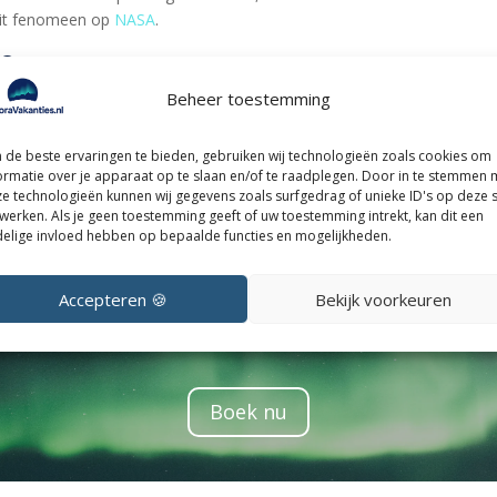
dit fenomeen op
NASA
.
se
Beheer toestemming
tuur?
Bekijk hier
enkele fantastische reisopties. Naast cruises biedt 
oorderlicht te zien, zoals een nachtje in een glazen iglo of een verbl
ijk dan ook onze pagina’s over
reizen naar Noorwegen
en andere
activ
de beste ervaringen te bieden, gebruiken wij technologieën zoals cookies om
ormatie over je apparaat op te slaan en/of te raadplegen. Door in te stemmen 
uise of een andere manier om het noorderlicht te bewonderen, Noorw
e technologieën kunnen wij gegevens zoals surfgedrag of unieke ID's op deze s
werken. Als je geen toestemming geeft of uw toestemming intrekt, kan dit een
l je meer weten over reizen naar Lapland? Bekijk onze andere blogs e
elige invloed hebben op bepaalde functies en mogelijkheden.
Accepteren 🍪
Bekijk voorkeuren
ouw droomreis naar het noorderli
Boek nu