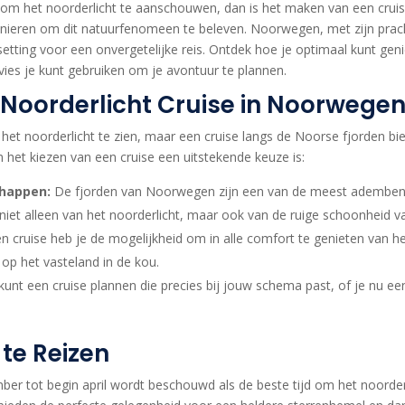
 om het noorderlicht te aanschouwen, dan is het maken van een crui
ieren om dit natuurfenomeen te beleven. Noorwegen, met zijn prach
e setting voor een onvergetelijke reis. Ontdek hoe je optimaal kunt ge
dvies je kunt gebruiken om je avontuur te plannen.
oorderlicht Cruise in Noorwege
 het noorderlicht te zien, maar een cruise langs de Noorse fjorden bi
het kiezen van een cruise een uitstekende keuze is:
chappen:
De fjorden van Noorwegen zijn een van de meest ademben
e niet alleen van het noorderlicht, maar ook van de ruige schoonheid va
 cruise heb je de mogelijkheid om in alle comfort te genieten van h
op het vasteland in de kou.
kunt een cruise plannen die precies bij jouw schema past, of je nu een 
 te Reizen
er tot begin april wordt beschouwd als de beste tijd om het noorder