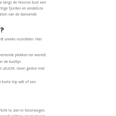
se langs de Noorse kust een
tige fjorden en eindeloze
nieten van de dansende
n?
edt unieke voordelen. Hier
emende plekken ter wereld.
n de kustlijn.
et uitzicht. Geen gedoe met
korte trip wilt of een
licht te zien in Noorwegen.