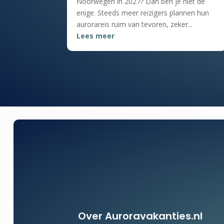
Noorwegen in 2027? Dan ben je niet de
enige. Steeds meer reizigers plannen hun
aurorareis ruim van tevoren, zeker...
Lees meer
Over Auroravakanties.nl