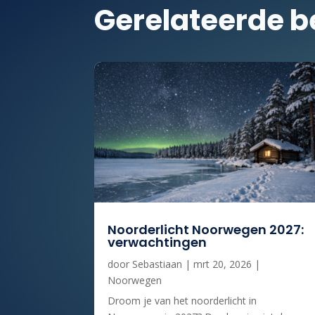
Gerelateerde b
Noorderlicht Noorwegen 2027:
verwachtingen
door
Sebastiaan
|
mrt 20, 2026
|
Noorwegen
Droom je van het noorderlicht in