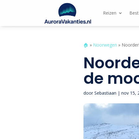
Reizen
Bes
🏠︎
»
Noorwegen
»
Noorderl
Noorde
de moo
door
Sebastiaan
|
nov 15, 