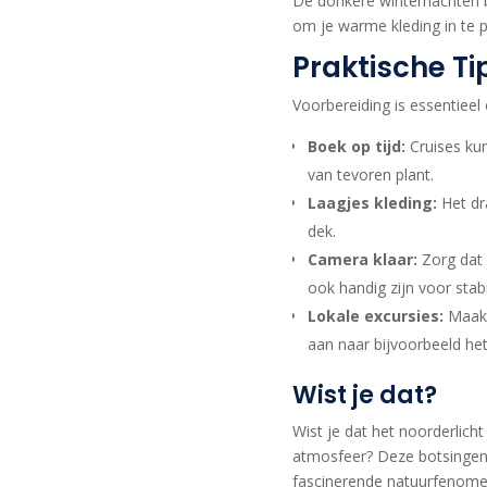
De donkere winternachten b
om je warme kleding in te p
Praktische Ti
Voorbereiding is essentieel 
Boek op tijd:
Cruises kun
van tevoren plant.
Laagjes kleding:
Het dr
dek.
Camera klaar:
Zorg dat 
ook handig zijn voor stabil
Lokale excursies:
Maak g
aan naar bijvoorbeeld he
Wist je dat?
Wist je dat het noorderlic
atmosfeer? Deze botsingen 
fascinerende natuurfenomeen