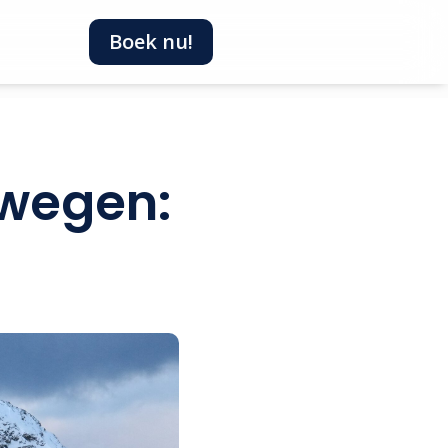
Boek nu!
rwegen: