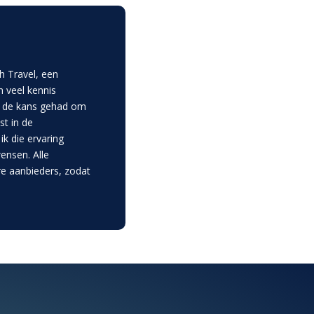
h Travel, een
n veel kennis
f de kans gehad om
st in de
k die ervaring
ensen. Alle
re aanbieders, zodat