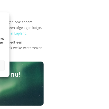
Noorwegen ook andere
ijf in een afgelegen lodge.
iteiten in Lapland
.
met
egen biedt een
ite
n ontdek welke winterreizen
cht nu!