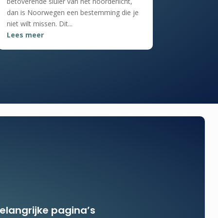
betoverende sluier van het noorderlicht,
dan is Noorwegen een bestemming die je
niet wilt missen. Dit...
Lees meer
elangrijke pagina’s