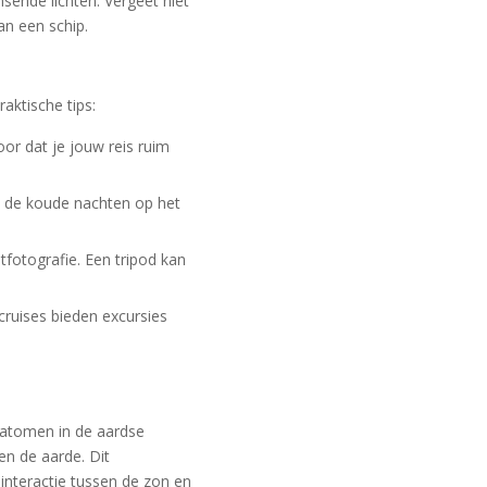
ende lichten. Vergeet niet
an een schip.
aktische tips:
or dat je jouw reis ruim
s de koude nachten op het
tfotografie. Een tripod kan
cruises bieden excursies
 atomen in de aardse
n de aarde. Dit
interactie tussen de zon en