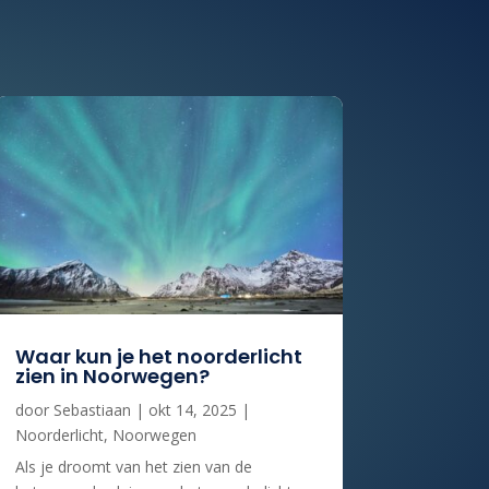
Waar kun je het noorderlicht
zien in Noorwegen?
door
Sebastiaan
|
okt 14, 2025
|
Noorderlicht
,
Noorwegen
Als je droomt van het zien van de