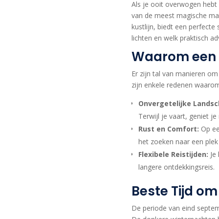
Als je ooit overwogen hebt
van de meest magische man
kustlijn, biedt een perfect
lichten en welk praktisch a
Waarom een N
Er zijn tal van manieren om
zijn enkele redenen waarom 
Onvergetelijke Lands
Terwijl je vaart, geniet j
Rust en Comfort:
Op een
het zoeken naar een plek 
Flexibele Reistijden:
Je 
langere ontdekkingsreis.
Beste Tijd om
De periode van eind septemb