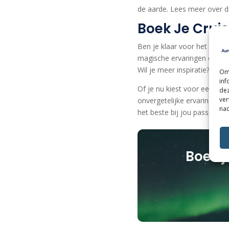
de aarde. Lees meer over 
Boek Je Crui
Ben je klaar voor het avon
magische ervaringen om het n
Wil je meer inspiratie? Bek
Om 
inf
Of je nu kiest voor een cr
dez
ver
onvergetelijke ervaring. Wi
nad
het beste bij jou passen.
Boek j