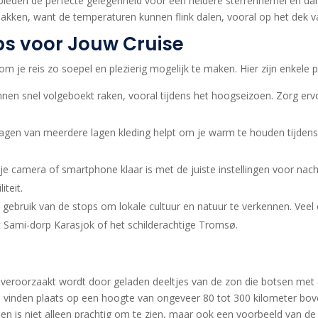
ieden de perfecte gelegenheid voor een heldere sterrenhemel en dans
akken, want de temperaturen kunnen flink dalen, vooral op het dek v
ps voor Jouw Cruise
om je reis zo soepel en plezierig mogelijk te maken. Hier zijn enkele pr
nen snel volgeboekt raken, vooral tijdens het hoogseizoen. Zorg ervo
agen van meerdere lagen kleding helpt om je warm te houden tijden
je camera of smartphone klaar is met de juiste instellingen voor nach
iteit.
ebruik van de stops om lokale cultuur en natuur te verkennen. Veel 
t Sami-dorp Karasjok of het schilderachtige Tromsø.
ht veroorzaakt wordt door geladen deeltjes van de zon die botsen met
vinden plaats op een hoogte van ongeveer 80 tot 300 kilometer bove
 is niet alleen prachtig om te zien, maar ook een voorbeeld van de 