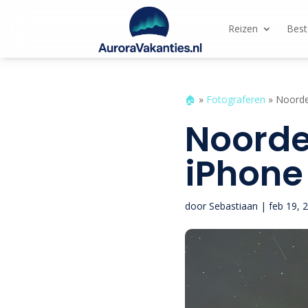
Reizen
Bes
🏠︎
»
Fotograferen
»
Noorder
Noorde
iPhone 
door
Sebastiaan
|
feb 19, 