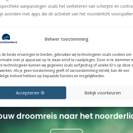
specifieke aanpassingen zoals het verbeteren van scherpte en contra
je avonden met apps die de activiteit van het noorderlicht voorspell
Beheer toestemming
noorderlicht probeerde vast te leggen, was ik in Iso-Syöte in Finland.
nkzij duidelijke lucht en een strategisch gekozen locatie perfecte opn
de beste ervaringen te bieden, gebruiken wij technologieën zoals cookies om
nneringen te creëren, overweeg dan deze
midweek in Iso-Syöte
, waar
ormatie over je apparaat op te slaan en/of te raadplegen. Door in te stemmen 
e technologieën kunnen wij gegevens zoals surfgedrag of unieke ID's op deze s
werken. Als je geen toestemming geeft of uw toestemming intrekt, kan dit een
elige invloed hebben op bepaalde functies en mogelijkheden.
of al wat fototips hebt opgedaan, met deze stappen kun je het beste 
on te genieten van het moment zonder een scherm in de buurt. Wil j
rreis het beste bij jou past? Bekijk
AuroraVakanties.nl
voor meer inspir
Accepteren 🍪
Bekijk voorkeuren
ouw droomreis naar het noorderli