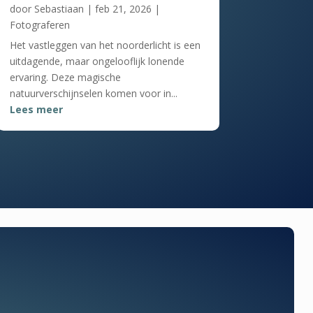
door
Sebastiaan
|
feb 21, 2026
|
Fotograferen
Het vastleggen van het noorderlicht is een
uitdagende, maar ongelooflijk lonende
ervaring. Deze magische
natuurverschijnselen komen voor in...
Lees meer