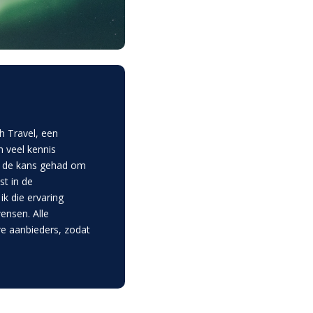
h Travel, een
n veel kennis
f de kans gehad om
st in de
k die ervaring
ensen. Alle
re aanbieders, zodat