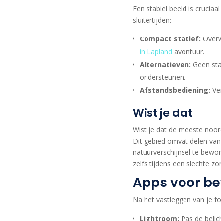
Een stabiel beeld is crucia
sluitertijden:
Compact statief:
Overw
in Lapland
avontuur.
Alternatieven:
Geen stat
ondersteunen.
Afstandsbediening:
Ver
Wist je dat
Wist je dat de meeste noor
Dit gebied omvat delen va
natuurverschijnsel te bewon
zelfs tijdens een slechte z
Apps voor be
Na het vastleggen van je fo
Lightroom:
Pas de belich