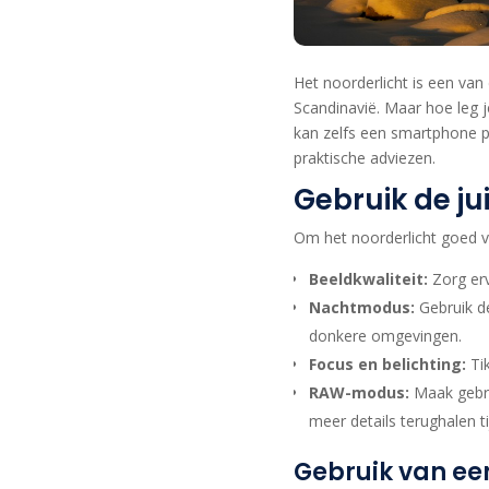
Het noorderlicht is een van
Scandinavië. Maar hoe leg j
kan zelfs een smartphone p
praktische adviezen.
Gebruik de jui
Om het noorderlicht goed va
Beeldkwaliteit:
Zorg erv
Nachtmodus:
Gebruik de
donkere omgevingen.
Focus en belichting:
Tik
RAW-modus:
Maak gebru
meer details terughalen t
Gebruik van een