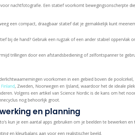
al voor nachtfotografie. Een statief voorkomt bewegingsonscherpte die
eeg een compact, draagbaar statief dat je gemakkelijk kunt meenem
ief bij de hand? Gebruik een rugzak of een ander stabiel oppervlak o
mijd trillingen door een afstandsbediening of zelfontspanner te gebru
derlichtwaarnemingen voorkomen in een gebied boven de poolcirkel,
n
Finland
, Zweden, Noorwegen en IJsland, waardoor het de ideale plek 
deren. Volgens een artikel van Science Nordic is de kans om het noord
onnecyclus nog behoorlijk groot.
werking en planning
to’s kun je een aantal apps gebruiken om je beelden te bewerken en t
ting en kleurbalans aan voor een realistischer beeld.