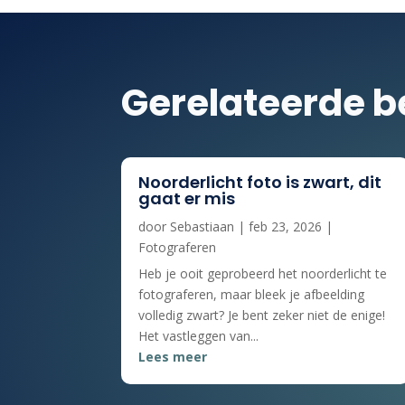
Gerelateerde b
Noorderlicht foto is zwart, dit
gaat er mis
door
Sebastiaan
|
feb 23, 2026
|
Fotograferen
Heb je ooit geprobeerd het noorderlicht te
fotograferen, maar bleek je afbeelding
volledig zwart? Je bent zeker niet de enige!
Het vastleggen van...
Lees meer