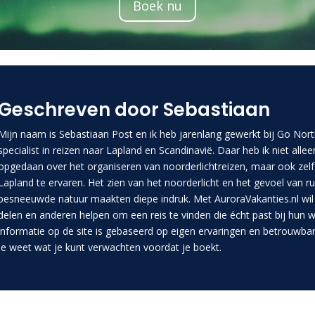
Boek nu
Geschreven door Sebastiaan
Mijn naam is Sebastiaan Post en ik heb jarenlang gewerkt bij Go Nort
specialist in reizen naar Lapland en Scandinavië. Daar heb ik niet allee
opgedaan over het organiseren van noorderlichtreizen, maar ook zel
Lapland te ervaren. Het zien van het noorderlicht en het gevoel van ru
besneeuwde natuur maakten diepe indruk. Met AuroraVakanties.nl wil i
delen en anderen helpen om een reis te vinden die écht past bij hun w
informatie op de site is gebaseerd op eigen ervaringen en betrouwba
je weet wat je kunt verwachten voordat je boekt.