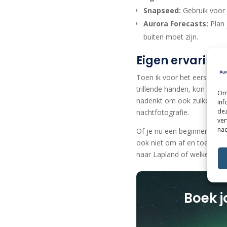
Snapseed:
Gebruik voor 
Aurora Forecasts:
Plan 
buiten moet zijn.
Eigen ervaring
Toen ik voor het eerst het 
trillende handen, kon ik da
Om 
nadenkt om ook zulke heri
inf
dez
nachtfotografie.
ver
nad
Of je nu een beginner bent 
ook niet om af en toe gewo
naar Lapland of welke winte
Boek j