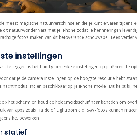
 de meest magische natuurverschijnselen die je kunt ervaren tijdens e
e dit natuurwonder vast met je iPhone zodat je herinneringen levendig
rachtige foto’s maken van dit betoverende schouwspel. Lees verder
ste instellingen
st te leggen, is het handig om enkele instellingen op je iPhone te op
oor dat je de camera-instellingen op de hoogste resolutie hebt staan
 nachtmodus, indien beschikbaar op je iPhone-model. Dit helpt bij het
 op het scherm en houd de helderheidsschuif naar beneden om overb
ik van apps zoals Halide of Lightroom die RAW-foto’s kunnen maken
ijdens het bewerken.
 statief