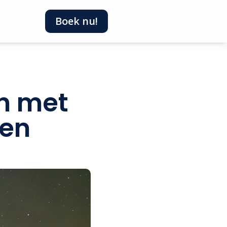
Boek nu!
en met
gen