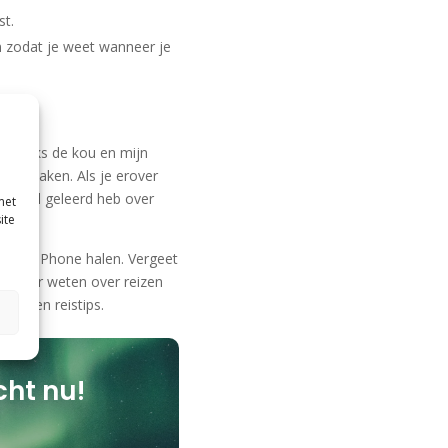
st.
en zodat je weet wanneer je
 Ondanks de kou en mijn
ames maken. Als je erover
 ik veel geleerd heb over
met
ite
uit je iPhone halen. Vergeet
e meer weten over reizen
atie en reistips.
cht nu!