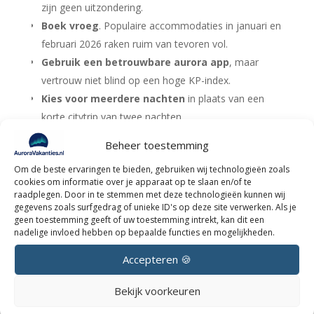
zijn geen uitzondering.
Boek vroeg
. Populaire accommodaties in januari en
februari 2026 raken ruim van tevoren vol.
Gebruik een betrouwbare aurora app
, maar
vertrouw niet blind op een hoge KP-index.
Kies voor meerdere nachten
in plaats van een
korte citytrip van twee nachten.
Plan overdag activiteiten
zoals huskytochten of
Beheer toestemming
sneeuwscooters, zodat je reis ook zonder aurora
Om de beste ervaringen te bieden, gebruiken wij technologieën zoals
bijzonder is.
cookies om informatie over je apparaat op te slaan en/of te
raadplegen. Door in te stemmen met deze technologieën kunnen wij
En misschien wel de belangrijkste tip: ga met de juiste
gegevens zoals surfgedrag of unieke ID's op deze site verwerken. Als je
geen toestemming geeft of uw toestemming intrekt, kan dit een
mindset. Het noorderlicht laat zich niet afdwingen.
nadelige invloed hebben op bepaalde functies en mogelijkheden.
Maar als je meerdere nachten in een donkere, rustige
regio van Lapland doorbrengt, is de kans in winter
Accepteren 🍪
2026 simpelweg groot dat jij het meemaakt.
Bekijk voorkeuren
Wil je meer weten over reizen naar Lapland? Bekijk
onze andere blogs.