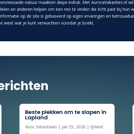
besneeuwde natuur maakten diepe indruk. Met AuroraVakanties.nl wil i
delen en anderen helpen om een reis te vinden die écht past bij hun w
informatie op de site is gebaseerd op eigen ervaringen en betrouwba
je weet wat je kunt verwachten voordat je boekt.
erichten
Beste plekken om te slapen in
Lapland
door
Sebastiaan
|
jan 25, 2026
|
IJsland