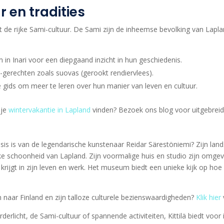
r en tradities
t de rijke Sami-cultuur. De Sami zijn de inheemse bevolking van Laplan
n Inari voor een diepgaand inzicht in hun geschiedenis.
-gerechten zoals suovas (gerookt rendiervlees).
 gids om meer te leren over hun manier van leven en cultuur.
 je
wintervakantie in Lapland
vinden? Bezoek ons blog voor uitgebreide
basis is van de legendarische kunstenaar Reidar Särestöniemi? Zijn land
jke schoonheid van Lapland. Zijn voormalige huis en studio zijn om
t krijgt in zijn leven en werk. Het museum biedt een unieke kijk op ho
 naar Finland en zijn talloze culturele bezienswaardigheden?
Klik hier
erlicht, de Sami-cultuur of spannende activiteiten, Kittilä biedt voor i