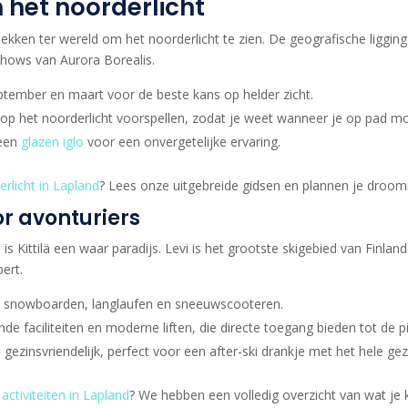
 het noorderlicht
plekken ter wereld om het noorderlicht te zien. De geografische ligging
shows van Aurora Borealis.
ptember en maart voor de beste kans op helder zicht.
 op het noorderlicht voorspellen, zodat je weet wanneer je op pad mo
 een
glazen iglo
voor een onvergetelijke ervaring.
rlicht in Lapland
? Lees onze uitgebreide gidsen en plannen je droomr
r avonturiers
is Kittilä een waar paradijs. Levi is het grootste skigebied van Finland
ert.
ok snowboarden, langlaufen en sneeuwscooteren.
de faciliteiten en moderne liften, die directe toegang bieden tot de pi
 gezinsvriendelijk, perfect voor een after-ski drankje met het hele gez
r
activiteiten in Lapland
? We hebben een volledig overzicht van wat je 