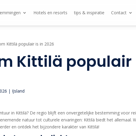
temmingen
Hotels en resorts
tips & inspiratie
Contact
 Kittilä populair is in 2026
Kittilä populair i
2026
|
IJsland
uur in Kittilä? De regio blijft een onvergetelijke bestemming voor rei
nemende natuur tot culturele ervaringen: Kittilä biedt het allemaal. W
erder en ontdek het bijzondere karakter van Kittilä!