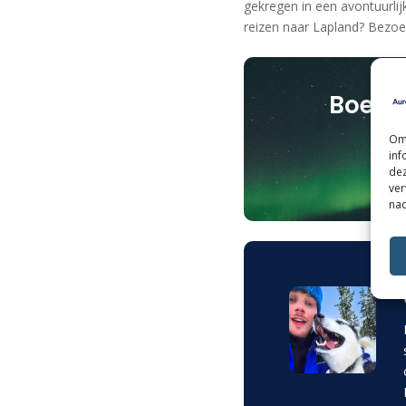
gekregen in een avontuurlij
reizen naar Lapland? Bezo
Boek j
Om 
inf
dez
ver
nad