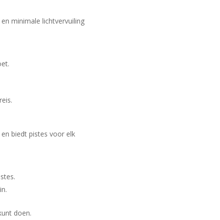
 en minimale lichtvervuiling
et.
eis.
 en biedt pistes voor elk
stes.
in.
kunt doen.