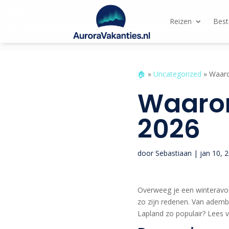
Reizen
Bes
🏠︎
»
Uncategorized
»
Waarom
Waarom 
2026
door
Sebastiaan
|
jan 10, 
Overweeg je een winteravont
zo zijn redenen. Van adembe
Lapland zo populair? Lees v