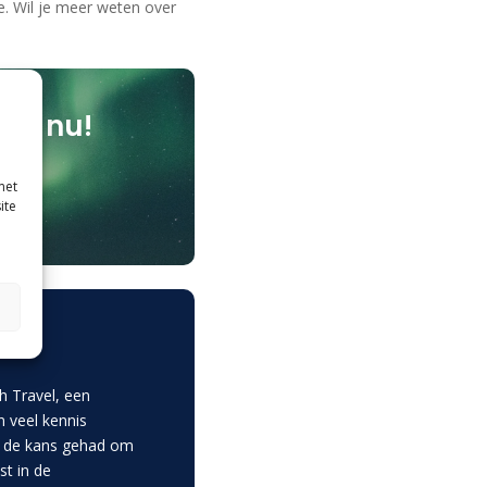
je. Wil je meer weten over
cht nu!
met
ite
h Travel, een
n veel kennis
f de kans gehad om
st in de