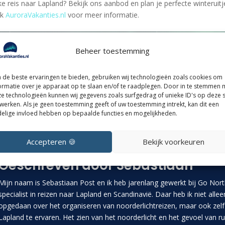
ke reis naar Lapland? Bekijk ons aanbod en plan je perfecte winteruit
ek
AuroraVakanties.nl
voor meer informatie.
Beheer toestemming
ouw droomreis naar het noorderli
de beste ervaringen te bieden, gebruiken wij technologieën zoals cookies om
ormatie over je apparaat op te slaan en/of te raadplegen. Door in te stemmen 
Boek nu
e technologieën kunnen wij gegevens zoals surfgedrag of unieke ID's op deze s
werken. Als je geen toestemming geeft of uw toestemming intrekt, kan dit een
elige invloed hebben op bepaalde functies en mogelijkheden.
Accepteren 🍪
Bekijk voorkeuren
Geschreven door Sebastiaan
Mijn naam is Sebastiaan Post en ik heb jarenlang gewerkt bij Go Nort
specialist in reizen naar Lapland en Scandinavië. Daar heb ik niet allee
opgedaan over het organiseren van noorderlichtreizen, maar ook zel
Lapland te ervaren. Het zien van het noorderlicht en het gevoel van ru