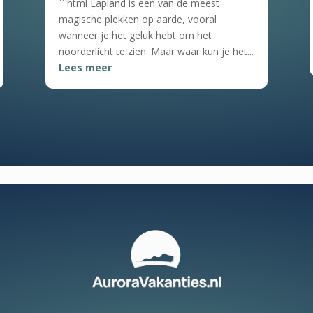
```html Lapland is een van de meest
magische plekken op aarde, vooral
wanneer je het geluk hebt om het
noorderlicht te zien. Maar waar kun je het...
Lees meer