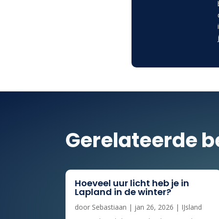
Gerelateerde b
Hoeveel uur licht heb je in
Lapland in de winter?
door
Sebastiaan
|
jan 26, 2026
|
IJsland