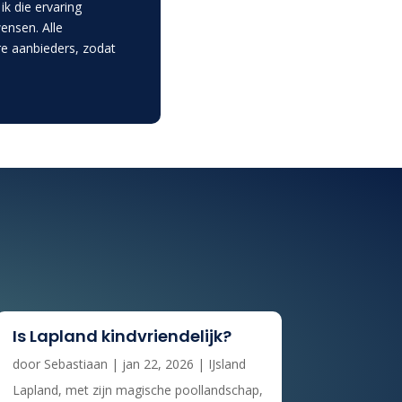
k die ervaring
ensen. Alle
re aanbieders, zodat
Is Lapland kindvriendelijk?
door
Sebastiaan
|
jan 22, 2026
|
IJsland
Lapland, met zijn magische poollandschap,