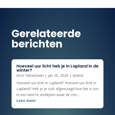
Gerelateerde
berichten
Hoeveel uur licht heb je in Lapland in de
winter?
door
Sebastiaan
|
jan 26, 2026
|
IJsland
Hoeveel uur licht in Lapland? Hoeveel uur licht in
Lapland? Heb je je ooit afgevraagd hoe het is om
in een land te verblijven waar de zon...
Lees meer