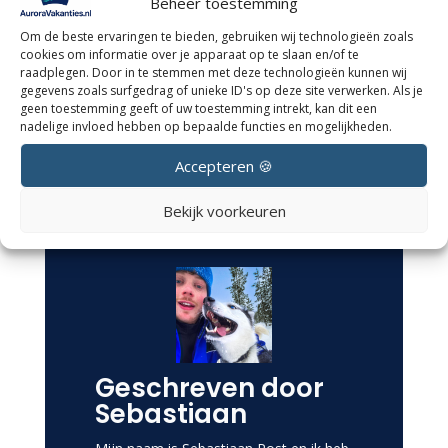
Boek jouw droomreis
Beheer toestemming
naar het
Om de beste ervaringen te bieden, gebruiken wij technologieën zoals
noorderlicht nu!
cookies om informatie over je apparaat op te slaan en/of te
raadplegen. Door in te stemmen met deze technologieën kunnen wij
gegevens zoals surfgedrag of unieke ID's op deze site verwerken. Als je
geen toestemming geeft of uw toestemming intrekt, kan dit een
Boek nu
nadelige invloed hebben op bepaalde functies en mogelijkheden.
Accepteren 🍪
Bekijk voorkeuren
Geschreven door
Sebastiaan