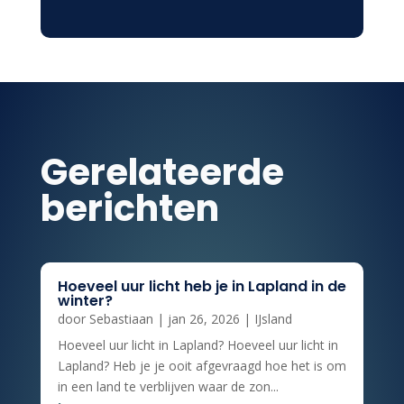
Gerelateerde
berichten
Hoeveel uur licht heb je in Lapland in de
winter?
door
Sebastiaan
|
jan 26, 2026
|
IJsland
Hoeveel uur licht in Lapland? Hoeveel uur licht in
Lapland? Heb je je ooit afgevraagd hoe het is om
in een land te verblijven waar de zon...