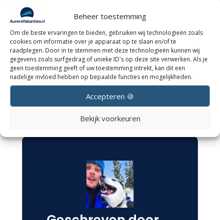
Beheer toestemming
Boek jouw droomreis
Om de beste ervaringen te bieden, gebruiken wij technologieën zoals
naar het
cookies om informatie over je apparaat op te slaan en/of te
raadplegen. Door in te stemmen met deze technologieën kunnen wij
noorderlicht nu!
gegevens zoals surfgedrag of unieke ID's op deze site verwerken. Als je
geen toestemming geeft of uw toestemming intrekt, kan dit een
nadelige invloed hebben op bepaalde functies en mogelijkheden.
Boek nu
Accepteren 🍪
Bekijk voorkeuren