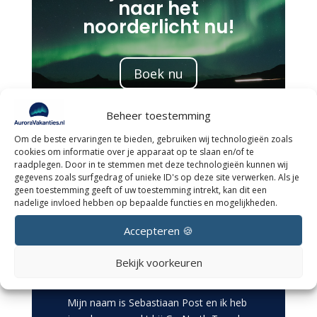
naar het
noorderlicht nu!
Boek nu
Beheer toestemming
Om de beste ervaringen te bieden, gebruiken wij technologieën zoals
cookies om informatie over je apparaat op te slaan en/of te
raadplegen. Door in te stemmen met deze technologieën kunnen wij
gegevens zoals surfgedrag of unieke ID's op deze site verwerken. Als je
geen toestemming geeft of uw toestemming intrekt, kan dit een
nadelige invloed hebben op bepaalde functies en mogelijkheden.
Accepteren 🍪
Geschreven door
Bekijk voorkeuren
Sebastiaan
Mijn naam is Sebastiaan Post en ik heb