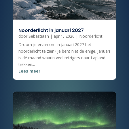
Noorderlicht in januari 2027
door
Sebastiaan
|
apr 1, 2026
|
Noorderlicht
Droom je ervan om in januari 2027 het
noorderlicht te zien? Je bent niet de enige. Januari
is dé maand waarin veel reizigers naar Lapland
trekken...
Lees meer