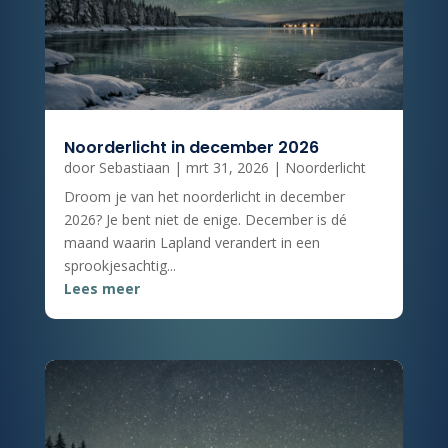
Noorderlicht in december 2026
door
Sebastiaan
|
mrt 31, 2026
|
Noorderlicht
Droom je van het noorderlicht in december
2026? Je bent niet de enige. December is dé
maand waarin Lapland verandert in een
sprookjesachtig...
Lees meer