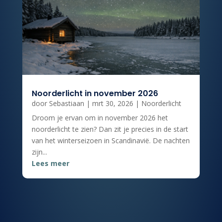
Noorderlicht in november 2026
door
Sebastiaan
|
mrt 30, 2026
|
Noorderlicht
Droom je ervan om in november 2026 het
noorderlicht te zien? Dan zit je precies in de start
van het winterseizoen in Scandinavië. De nachten
zijn...
Lees meer