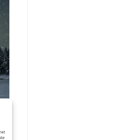
met
ite