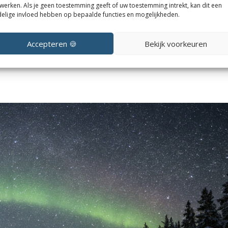
er 2026
werken. Als je geen toestemming geeft of uw toestemming intrekt, kan dit een
elige invloed hebben op bepaalde functies en mogelijkheden.
cht te zien? Dan zit je precies in de start van het winterseizoen in
Accepteren 🍪
Bekijk voorkeuren
ste sneeuw valt en de kans op aurora is verrassend goed. In dit artik