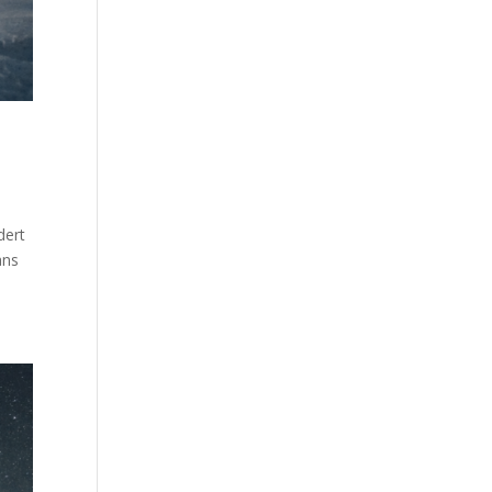
dert
ans