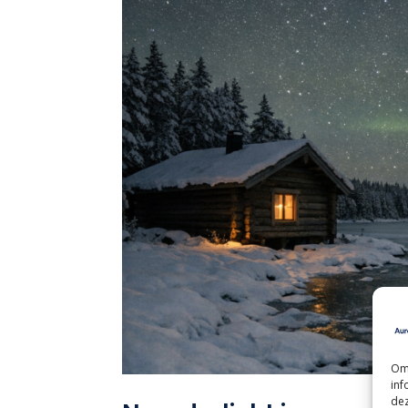
Om 
inf
dez