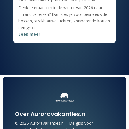
Denk je eraan om in de winter van 2026 naar
Finland te reizen? Dan kies je voor besneeuwde
bossen, strakblauwe luchten, knisperende kou en
een grote...
Lees meer
Over Auroravakanties.nl
© 2025 AuroraVakanties.nl – Dé gids voor