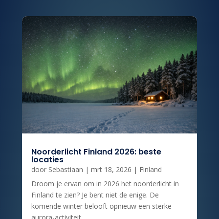
Noorderlicht Finland 2026: beste
locaties
door
Sebastiaan
|
mrt 18, 2026
|
Finland
Droom je ervan om in 2026 het noorderlicht in
Finland te zien? Je bent niet de enige. De
komende winter belooft opnieuw een sterke
aurora-activiteit...