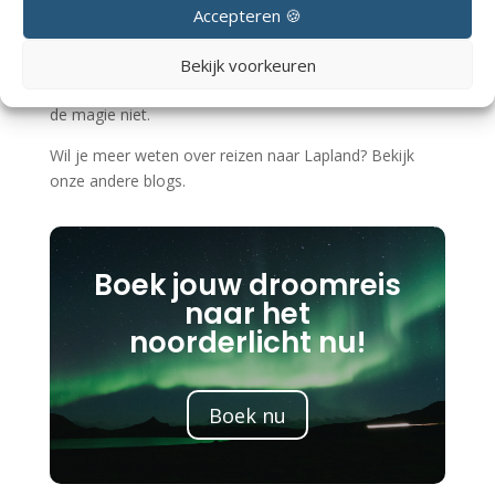
Accepteren 🍪
Conclusie: je hoeft absoluut geen skiër te zijn om hier
een geweldige reis te hebben. Hotel Iso Syöte draait
Bekijk voorkeuren
om natuur, winterbeleving en rust. Ski’s zijn optioneel,
de magie niet.
Wil je meer weten over reizen naar Lapland? Bekijk
onze andere blogs.
Boek jouw droomreis
naar het
noorderlicht nu!
Boek nu