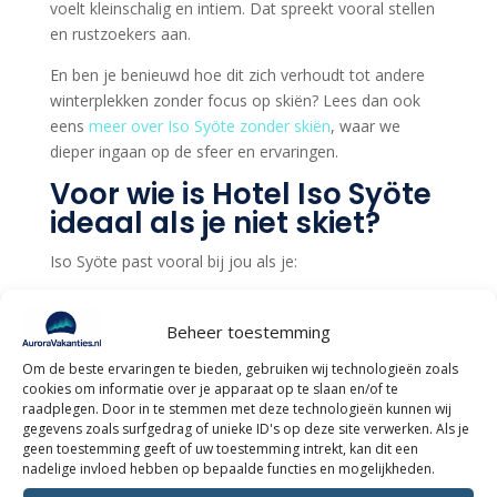
voelt kleinschalig en intiem. Dat spreekt vooral stellen
en rustzoekers aan.
En ben je benieuwd hoe dit zich verhoudt tot andere
winterplekken zonder focus op skiën? Lees dan ook
eens
meer over Iso Syöte zonder skiën
, waar we
dieper ingaan op de sfeer en ervaringen.
Voor wie is Hotel Iso Syöte
ideaal als je niet skiet?
Iso Syöte past vooral bij jou als je:
Het noorderlicht wilt zien in een rustige omgeving
Beheer toestemming
Winteractiviteiten wilt doen zonder prestatiedruk
Houdt van wellness en uitzicht
Om de beste ervaringen te bieden, gebruiken wij technologieën zoals
cookies om informatie over je apparaat op te slaan en/of te
Niet in een massaal wintersportdorp wilt verblijven
raadplegen. Door in te stemmen met deze technologieën kunnen wij
gegevens zoals surfgedrag of unieke ID's op deze site verwerken. Als je
Ben je juist op zoek naar uitgebreide pistes of après-
geen toestemming geeft of uw toestemming intrekt, kan dit een
ski? Dan kun je beter kijken naar andere gebieden
nadelige invloed hebben op bepaalde functies en mogelijkheden.
binnen Lapland.