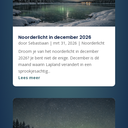
Noorderlicht in december 2026
door
Sebastiaan
|
mrt 31, 2026
|
Noorderlicht
Droom je van het noorderlicht in december
2026? Je bent niet de enige. December is dé
maand waarin Lapland verandert in een
sprookjesachtig...
Lees meer