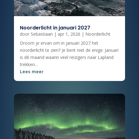
Noorderlicht in januari 2027
door
Sebastiaan
|
apr 1, 2026
|
Noorderlicht
Droom je ervan om in januari 2027 het
noorderlicht te zien? Je bent niet de enige. Januari
is dé maand waarin veel reizigers naar Lapland
trekken...
Lees meer